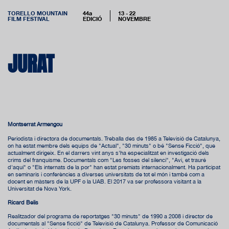
TORELLO MOUNTAIN
44a
13 - 22
FILM FESTIVAL
EDICIÓ
NOVEMBRE
JURAT
Montserrat Armengou
Periodista i directora de documentals. Treballa des de 1985 a Televisió de Catalunya,
on ha estat membre dels equips de "Actual", "30 minuts" o bé "Sense Ficció", que
actualment dirigeix. En el darrers vint anys s'ha especialitzat en investigació dels
crims del franquisme. Documentals com "Les fosses del silenci", "Avi, et trauré
d'aquí" o "Els internats de la por" han estat premiats internacionalment. Ha participat
en seminaris i conferències a diverses universitats de tot el món i també com a
docent en màsters de la UPF o la UAB. El 2017 va ser professora visitant a la
Universitat de Nova York.
Ricard Belis
Realitzador del programa de reportatges "30 minuts" de 1990 a 2008 i director de
documentals al "Sense ficció" de Televisió de Catalunya. Professor de Comunicació