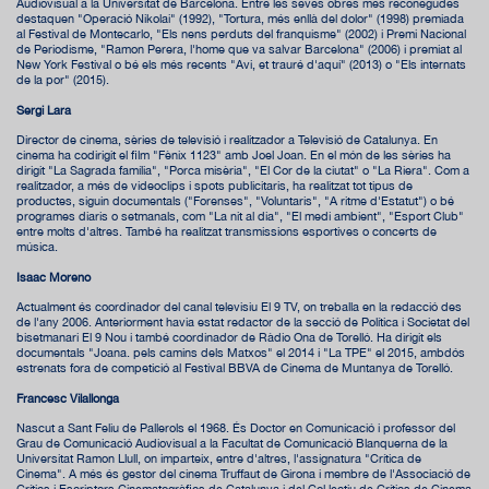
Audiovisual a la Universitat de Barcelona. Entre les seves obres més reconegudes
destaquen "Operació Nikolai" (1992), "Tortura, més enllà del dolor" (1998) premiada
al Festival de Montecarlo, "Els nens perduts del franquisme" (2002) i Premi Nacional
de Periodisme, "Ramon Perera, l'home que va salvar Barcelona" (2006) i premiat al
New York Festival o bé els més recents "Avi, et trauré d'aquí" (2013) o "Els internats
de la por" (2015).
Sergi Lara
Director de cinema, sèries de televisió i realitzador a Televisió de Catalunya. En
cinema ha codirigit el film "Fènix 1123" amb Joel Joan. En el món de les sèries ha
dirigit "La Sagrada família", "Porca misèria", "El Cor de la ciutat" o "La Riera". Com a
realitzador, a més de videoclips i spots publicitaris, ha realitzat tot tipus de
productes, siguin documentals ("Forenses", "Voluntaris", "A ritme d'Estatut") o bé
programes diaris o setmanals, com "La nit al dia", "El medi ambient", "Esport Club"
entre molts d'altres. També ha realitzat transmissions esportives o concerts de
música.
Isaac Moreno
Actualment és coordinador del canal televisiu El 9 TV, on treballa en la redacció des
de l'any 2006. Anteriorment havia estat redactor de la secció de Política i Societat del
bisetmanari El 9 Nou i també coordinador de Ràdio Ona de Torelló. Ha dirigit els
documentals "Joana. pels camins dels Matxos" el 2014 i "La TPE" el 2015, ambdós
estrenats fora de competició al Festival BBVA de Cinema de Muntanya de Torelló.
Francesc Vilallonga
Nascut a Sant Feliu de Pallerols el 1968. És Doctor en Comunicació i professor del
Grau de Comunicació Audiovisual a la Facultat de Comunicació Blanquerna de la
Universitat Ramon Llull, on imparteix, entre d'altres, l'assignatura "Crítica de
Cinema". A més és gestor del cinema Truffaut de Girona i membre de l'Associació de
Crítics i Escriptors Cinematogràfics de Catalunya i del Col·lectiu de Crítics de Cinema