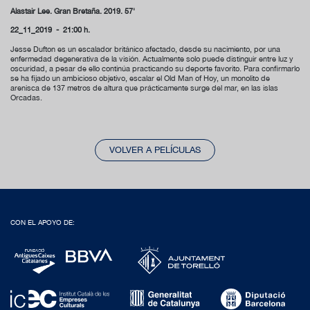
Alastair Lee. Gran Bretaña. 2019. 57'
22_11_2019 - 21:00 h.
Jesse Dufton es un escalador británico afectado, desde su nacimiento, por una
enfermedad degenerativa de la visión. Actualmente solo puede distinguir entre luz y
oscuridad, a pesar de ello continúa practicando su deporte favorito. Para confirmarlo
se ha fijado un ambicioso objetivo, escalar el Old Man of Hoy, un monolito de
arenisca de 137 metros de altura que prácticamente surge del mar, en las islas
Orcadas.
VOLVER A PELÍCULAS
CON EL APOYO DE: