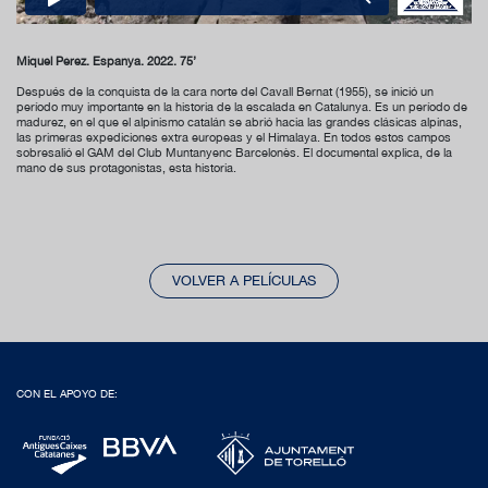
Miquel Pérez. Espanya. 2022. 75’
Después de la conquista de la cara norte del Cavall Bernat (1955), se inició un
período muy importante en la historia de la escalada en Catalunya. Es un período de
madurez, en el que el alpinismo catalán se abrió hacia las grandes clásicas alpinas,
las primeras expediciones extra europeas y el Himalaya. En todos estos campos
sobresalió el GAM del Club Muntanyenc Barcelonès. El documental explica, de la
mano de sus protagonistas, esta historia.
VOLVER A PELÍCULAS
CON EL APOYO DE: