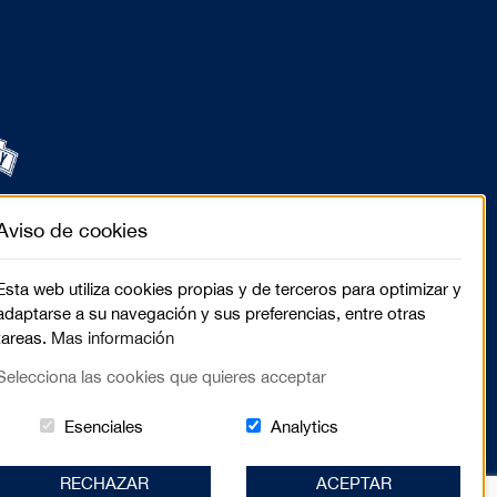
Aviso de cookies
Esta web utiliza cookies propias y de terceros para optimizar y
adaptarse a su navegación y sus preferencias, entre otras
tareas.
Mas información
Selecciona las cookies que quieres acceptar
Estas cookies són essenciales para el lugar we
Cookies related to sit
Esenciales
Analytics
RECHAZAR
ACEPTAR