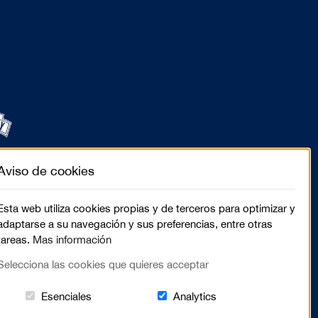
Aviso de cookies
Esta web utiliza cookies propias y de terceros para optimizar y
adaptarse a su navegación y sus preferencias, entre otras
tareas.
Mas información
Selecciona las cookies que quieres acceptar
Estas cookies són essenciales para el lugar we
Cookies related to sit
Esenciales
Analytics