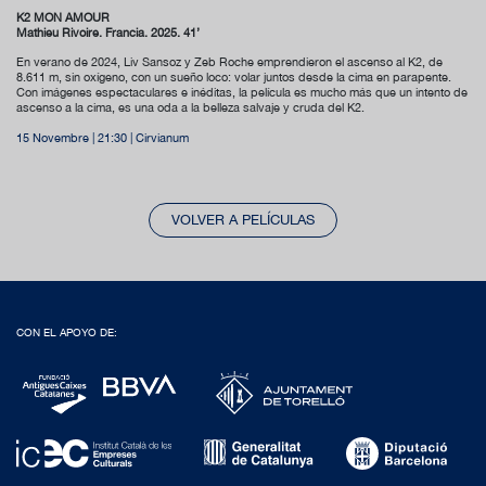
K2 MON AMOUR
Mathieu Rivoire. Francia. 2025. 41’
En verano de 2024, Liv Sansoz y Zeb Roche emprendieron el ascenso al K2, de
8.611 m, sin oxígeno, con un sueño loco: volar juntos desde la cima en parapente.
Con imágenes espectaculares e inéditas, la película es mucho más que un intento de
ascenso a la cima, es una oda a la belleza salvaje y cruda del K2.
15 Novembre | 21:30 | Cirvianum
VOLVER A PELÍCULAS
CON EL APOYO DE: