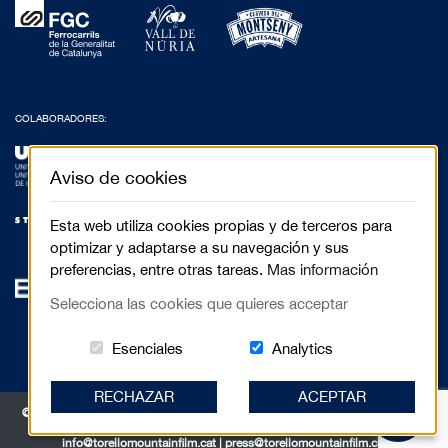
COLABORADORES:
Aviso de cookies
Esta web utiliza cookies propias y de terceros para
optimizar y adaptarse a su navegación y sus
preferencias, entre otras tareas.
Mas información
Selecciona las cookies que quieres acceptar
Estas cookies són essenciales para el 
Cookies related to
Esenciales
Analytics
RECHAZAR
ACEPTAR
© 2017 Festival de Cinema de Muntanya de Torelló - Anselm Clavé, 5 3r 2a |
08570 Torelló
info@torellomountainfilm.cat
|
press@torellomountainfilm.cat