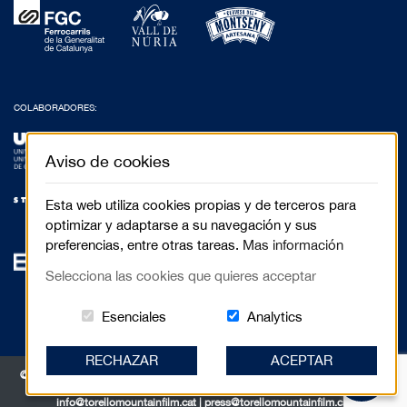
COLABORADORES:
Aviso de cookies
Esta web utiliza cookies propias y de terceros para
optimizar y adaptarse a su navegación y sus
preferencias, entre otras tareas.
Mas información
Selecciona las cookies que quieres acceptar
Estas cookies són essenciales para el 
Cookies related to
Esenciales
Analytics
RECHAZAR
ACEPTAR
© 2017 Festival de Cinema de Muntanya de Torelló - Anselm Clavé, 5 3r 2a |
08570 Torelló
info@torellomountainfilm.cat
|
press@torellomountainfilm.cat