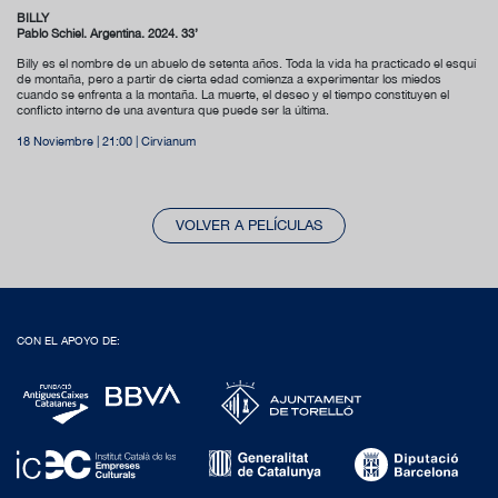
BILLY
Pablo Schiel. Argentina. 2024. 33’
Billy es el nombre de un abuelo de setenta años. Toda la vida ha practicado el esquí
de montaña, pero a partir de cierta edad comienza a experimentar los miedos
cuando se enfrenta a la montaña. La muerte, el deseo y el tiempo constituyen el
conflicto interno de una aventura que puede ser la última.
18 Noviembre | 21:00 | Cirvianum
VOLVER A PELÍCULAS
CON EL APOYO DE: