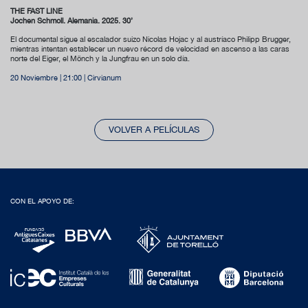
THE FAST LINE
Jochen Schmoll. Alemania. 2025. 30’
El documental sigue al escalador suizo Nicolas Hojac y al austríaco Philipp Brugger,
mientras intentan establecer un nuevo récord de velocidad en ascenso a las caras
norte del Eiger, el Mönch y la Jungfrau en un solo día.
20 Noviembre | 21:00 | Cirvianum
VOLVER A PELÍCULAS
CON EL APOYO DE: