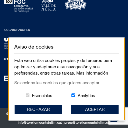
COLABORADORES:
Aviso de cookies
Esta web utiliza cookies propias y de terceros para
optimizar y adaptarse a su navegación y sus
preferencias, entre otras tareas.
Mas información
Selecciona las cookies que quieres acceptar
Estas cookies són essenciales para el 
Cookies related to
Esenciales
Analytics
RECHAZAR
ACEPTAR
© 2017 Festival de Cinema de Muntanya de Torelló - Anselm Clavé, 5 3r 2a |
08570 Torelló
info@torellomountainfilm.cat
|
press@torellomountainfilm.cat