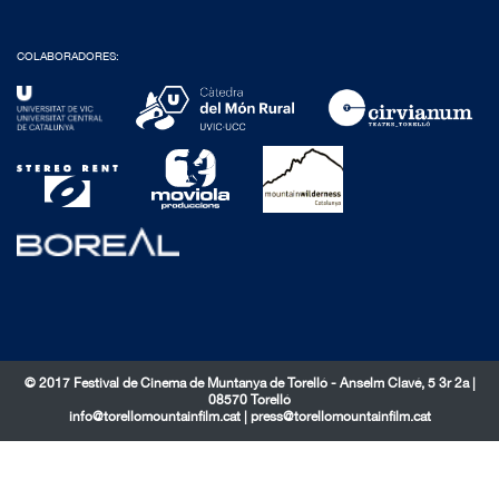
COLABORADORES:
© 2017 Festival de Cinema de Muntanya de Torelló - Anselm Clavé, 5 3r 2a |
08570 Torelló
info@torellomountainfilm.cat
|
press@torellomountainfilm.cat