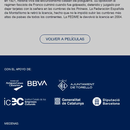
en 1921, historia viva del excursionismo catalán de posguerra. Su oposición al
régimen fascista de Franco culminó cuando fue golpeado, detenido y juzgado por
dejar tarjetas con la señera en las cumbres de los Pirineos. La Federación Española
de Montañismo le retiró la licencia, hecho que no le impidió subir las cumbres más
altas de países de todos los continentes. La FEDME le devolvió la licencia en 2004.
VOLVER A PELÍCULAS
CON EL APOYO DE:
MECENAS: