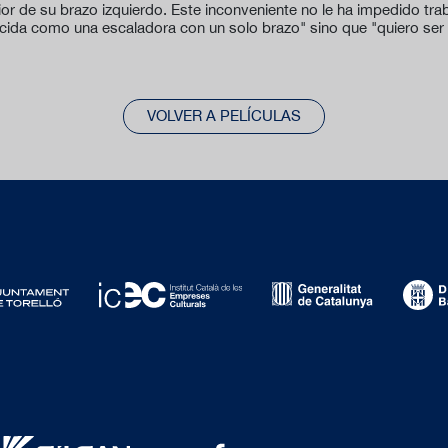
ior de su brazo izquierdo. Este inconveniente no le ha impedido trab
ocida como una escaladora con un solo brazo" sino que "quiero ser
VOLVER A PELÍCULAS