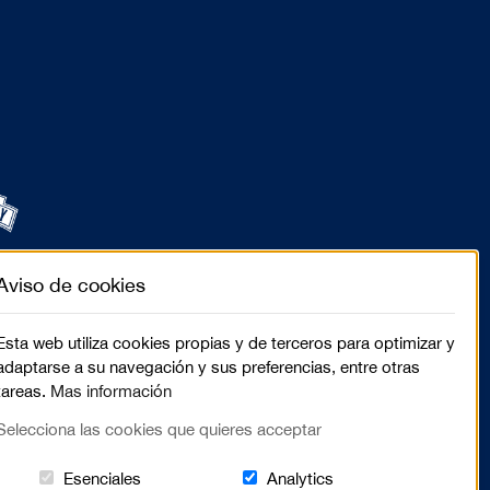
Aviso de cookies
Esta web utiliza cookies propias y de terceros para optimizar y
adaptarse a su navegación y sus preferencias, entre otras
tareas.
Mas información
Selecciona las cookies que quieres acceptar
Estas cookies són essenciales para el lugar we
Cookies related to sit
Esenciales
Analytics