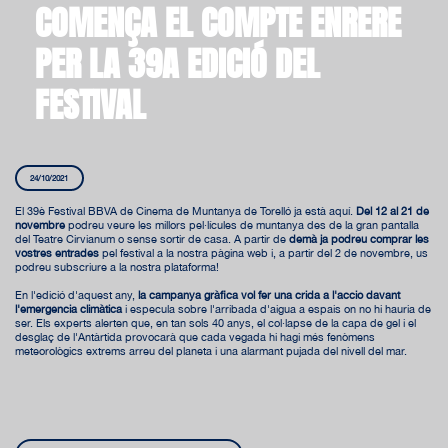
COMENÇA EL COMPTE ENRERE
PER LA 39A EDICIÓ DEL
FESTIVAL
24/10/2021
El 39è Festival BBVA de Cinema de Muntanya de Torelló ja està aquí.
Del 12 al 21 de
novembre
podreu veure les millors pel·lícules de muntanya des de la gran pantalla
del Teatre Cirvianum o sense sortir de casa. A partir de
demà ja podreu comprar les
vostres entrades
pel festival a la nostra pàgina web i, a partir del 2 de novembre, us
podreu subscriure a la nostra plataforma!
En l'edició d'aquest any,
la campanya gràfica vol fer una crida a l'acció davant
l'emergència climàtica
i especula sobre l'arribada d'aigua a espais on no hi hauria de
ser. Els experts alerten que, en tan sols 40 anys, el col·lapse de la capa de gel i el
desglaç de l'Antàrtida provocarà que cada vegada hi hagi més fenòmens
meteorològics extrems arreu del planeta i una alarmant pujada del nivell del mar.