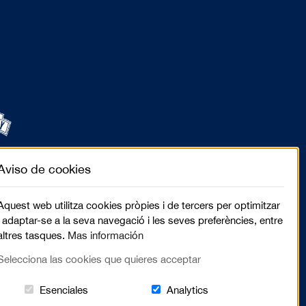
Aviso de cookies
Aquest web utilitza cookies pròpies i de tercers per optimitzar
i adaptar-se a la seva navegació i les seves preferències, entre
altres tasques.
Mas información
Selecciona las cookies que quieres acceptar
Estas cookies són essenciales para el lugar we
Cookies related to sit
Esenciales
Analytics