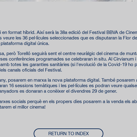
i en format híbrid. Així serà la 38a edició del Festival BBVA de Cin
 veure les 36 pel·lícules seleccionades que es disputaran la Flor d
lataforma digital única.
sa, però Torelló seguirà sent el centre neuràlgic del cinema de munta
erses conferències programades se celebraran in situ. Al Cirvianum i 
amb totes les garanties sanitàries (si l'evolució de la Covid-19 ho
ls canals oficials del Festival.
'any, posarem en marxa la nova plataforma digital. També posarem 
ran 16 sessions temàtiques i les pel·lícules es podran veure qualse
guanyadors es donaran a conèixer el divendres 29 de gener.
xarxes socials perquè en els propers dies posarem a la venda els 
tarem el millor cinema!
RETURN TO INDEX