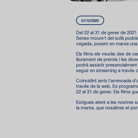
21/12/2020
Del 22 al 31 de gener de 2021 
Sense moure't del sofà podràs
vegada, posem en marxa una p
Els films els veuràs des de ca
lliurament de premis i les div
podrà assistir presencialment 
seguir en streaming a través de
Coincidint amb l'arrencada d
través de la web. Es programa
22 al 31 de gener. Els films 
Estigues atent a les nostres 
la manta, que nosaltres et por