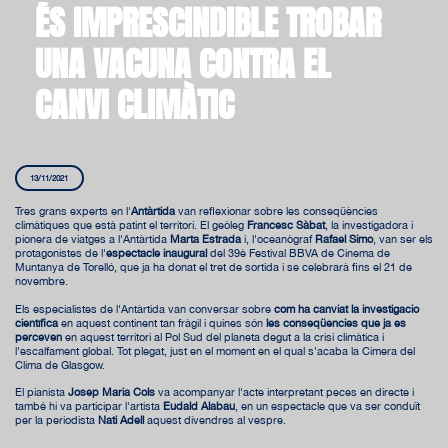
ÉS IMPRESCINDIBLE TROBAR
UNA VACUNA CONTRA EL
CANVI CLIMÀTIC
13/11/2021
Tres grans experts en l'
Antàrtida
van reflexionar sobre les conseqüències
climàtiques que està patint el territori. El geòleg
Francesc Sàbat
, la investigadora i
pionera de viatges a l'Antàrtida
Marta Estrada
i, l'oceanògraf
Rafael Simó
, van ser els
protagonistes de l'
espectacle inaugural
del 39è Festival BBVA de Cinema de
Muntanya de Torelló, que ja ha donat el tret de sortida i se celebrarà fins el 21 de
novembre.
Els especialistes de l'Antàrtida van conversar sobre
com ha canviat la investigació
científica
en aquest continent tan fràgil i quines són
les conseqüències que ja es
perceven
en aquest territori al Pol Sud del planeta degut a la crisi climàtica i
l'escalfament global. Tot plegat, just en el moment en el qual s'acaba la Cimera del
Clima de Glasgow.
El pianista
Josep Maria Cols
va acompanyar l'acte interpretant peces en directe i
també hi va participar l'artista
Eudald Alabau
, en un espectacle que va ser conduït
per la periodista
Nati Adell
aquest divendres al vespre.