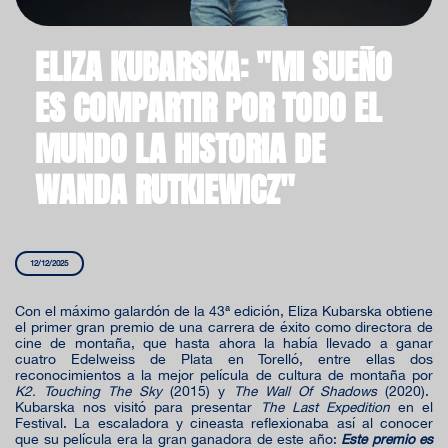
ELIZA KUBARSKA: "MI SUEÑO
ES COMPARTIR POR TODO EL
MUNDO LA HISTORIA DE
WANDA RUTKIEWICZ"
12/12/2025
Con el máximo galardón de la 43ª edición, Eliza Kubarska obtiene
el primer gran premio de una carrera de éxito como directora de
cine de montaña, que hasta ahora la había llevado a ganar
cuatro Edelweiss de Plata en Torelló, entre ellas dos
reconocimientos a la mejor película de cultura de montaña por
K2. Touching The Sky
(2015) y
The Wall Of Shadows
(2020).
Kubarska nos visitó para presentar
The Last Expedition
en el
Festival. La escaladora y cineasta reflexionaba así al conocer
que su película era la gran ganadora de este año:
Este premio es