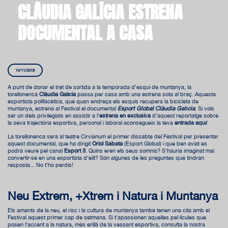
CLÀUDIA GALÍCIA ESTRENA
DOCUMENTAL A CASA
14/11/2018
A punt de donar el tret de sortida a la temporada d’esquí de muntanya, la
torellonenca
Clàudia Galícia
passa per casa amb una estrena sota al braç. Aquesta
esportista polifacètica, que quan endreça els esquís recupera la bicicleta de
muntanya, estrena al Festival el documental
Esport Global Clàudia Galícia
. Si vols
ser un dels privilegiats en assistir a l’
estrena en exclusiva
d’aquest reportatge sobre
la seva trajectòria esportiva, personal i laboral aconsegueix la teva
entrada
aquí
!
La torellonenca serà al teatre Cirvianum el primer dissabte del Festival per presentar
aquest documental, que ha dirigit
Oriol Sabata
(Esport Global) i que ben aviat es
podrà veure pel canal
Esport 3
. Quins eren els seus somnis? S’hauria imaginat mai
convertir-se en una esportista d’elit? Són algunes de les preguntes que tindran
resposta... No t’ho perdis!
Neu Extrem, +Xtrem i Natura i Muntanya
Els amants de la neu, el risc i la cultura de muntanya també tenen una cita amb el
Festival aquest primer cap de setmana. Si t’apassionen aquelles pel·lícules que
posen l’accent a la natura, més enllà de la vessant esportiva, consulta la nostra