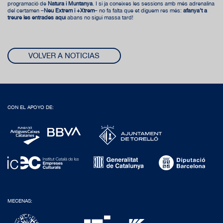
programació de
Natura i Muntanya
. I si ja coneixes les sessions amb més adrenalina
del certamen –
Neu Extrem i +Xtrem
– no fa falta que et diguem res més:
afanya’t a
treure les entrades
aquí
abans no sigui massa tard!
VOLVER A NOTICIAS
CON EL APOYO DE:
MECENAS: