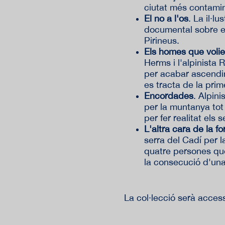
ciutat més contami
El no a l'os
. La il·l
documental sobre el
Pirineus.
Els homes que voli
Herms i l'alpinista 
per acabar ascendin
es tracta de la pr
Encordades
. Alpin
per la muntanya tot 
per fer realitat els
L'altra cara de la fo
serra del Cadí per l
quatre persones que
la consecució d'una
La col·lecció serà acces