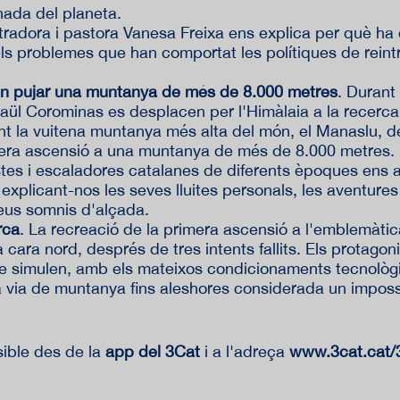
nada del planeta.
ustradora i pastora Vanesa Freixa ens explica per què ha 
s problemes que han comportat les polítiques de reintr
en pujar una muntanya de més de 8.000 metres
. Durant
Raül Corominas es desplacen per l'Himàlaia a la recerca
t la vuitena muntanya més alta del món, el Manaslu, de
imera ascensió a una muntanya de més de 8.000 metres.
istes i escaladores catalanes de diferents èpoques ens 
explicant-nos les seves lluites personals, les aventure
 seus somnis d'alçada.
rca
. La recreació de la primera ascensió a l'emblemàti
a cara nord, després de tres intents fallits. Els protagon
 simulen, amb els mateixos condicionaments tecnològic
 via de muntanya fins aleshores considerada un imposs
sible des de la
app del 3Cat
i a l'adreça
www.3cat.cat/3