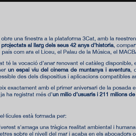
al obre una finestra a la plataforma 3Cat, amb la reestren
 projectats al llarg dels seus 42 anys d’història
, compar
del país com ara el Liceu, el Palau de la Música, el MAC
t té la vocació d’anar renovant el catàleg disponible
 ser
un espai viu del cinema de muntanya i aventura
, 
cessible des dels dispositius i aplicacions compatibles 
eix exactament amb el primer aniversari de la posada e
ja ha registrat més d’
un milió d’usuaris i 211 milions d
el·lícules està formada per:
'Everest s'amaga una tràgica realitat ambiental i human
res sobre el nivell del mar i acaba en els abocadors 