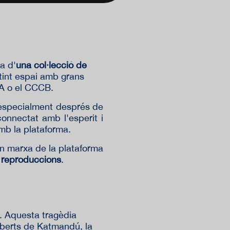
a d'
una col·lecció de
tint espai amb grans
BA o el CCCB.
, especialment després de
connectat amb l'esperit i
amb la plataforma.
n marxa de la plataforma
e reproduccions
.
a. Aquesta tragèdia
oberts de Katmandú, la