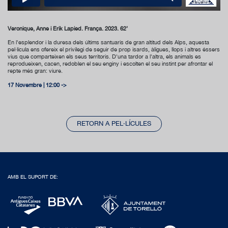
Véronique, Anne i Erik Lapied. França. 2023. 62’
En l'esplendor i la duresa dels últims santuaris de gran altitud dels Alps, aquesta
pel·lícula ens ofereix el privilegi de seguir de prop isards, àligues, llops i altres éssers
vius que comparteixen els seus territoris. D'una tardor a l'altra, els animals es
reprodueixen, cacen, redoblen el seu enginy i escolten el seu instint per afrontar el
repte més gran: viure.
17 Novembre | 12:00 ->
RETORN A PEL·LÍCULES
AMB EL SUPORT DE: