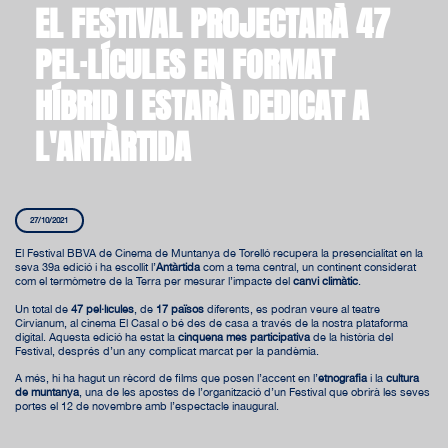
EL FESTIVAL PROJECTARÀ 47
PEL·LÍCULES EN FORMAT
HÍBRID I ESTARÀ DEDICAT A
L'ANTÀRTIDA
27/10/2021
El Festival BBVA de Cinema de Muntanya de Torelló recupera la presencialitat en la
seva 39a edició i ha escollit l’
Antàrtida
com a tema central, un continent considerat
com el termòmetre de la Terra per mesurar l’impacte del
canvi climàtic
.
Un total de
47 pel·lícules
, de
17 països
diferents, es podran veure al teatre
Cirvianum, al cinema El Casal o bé des de casa a través de la nostra plataforma
digital. Aquesta edició ha estat la
cinquena més participativa
de la història del
Festival, després d’un any complicat marcat per la pandèmia.
A més, hi ha hagut un rècord de films que posen l’accent en l’
etnografia
i la
cultura
de muntanya
, una de les apostes de l’organització d’un Festival que obrirà les seves
portes el 12 de novembre amb l’espectacle inaugural.