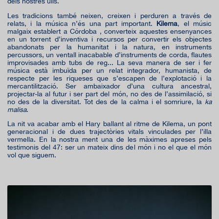
dels nostres ulls.
Les tradicions també neixen, creixen i perduren a través de
relats, i la música n’és una part important.
Kilema
, el músic
malgaix establert a Córdoba , converteix aquestes ensenyances
en un torrent d’inventiva i recursos per convertir els objectes
abandonats per la humanitat i la natura, en instruments
percussors, un ventall inacabable d’instruments de corda, flautes
improvisades amb tubs de reg... La seva manera de ser i fer
música està imbuïda per un relat integrador, humanista, de
respecte per les riqueses que s’escapen de l’explotació i la
mercantilització. Ser ambaixador d’una cultura ancestral,
projectar-la al futur i ser part del món, no des de l’assimilació, si
no des de la diversitat. Tot des de la calma i el somriure, la
ka
malisa
.
La nit va acabar amb el Hary ballant al ritme de Kilema, un pont
generacional i de dues trajectòries vitals vinculades per l’illa
vermella. En la nostra ment una de les màximes apreses pels
testimonis del 47: ser un mateix dins del món i no el que el món
vol que siguem.