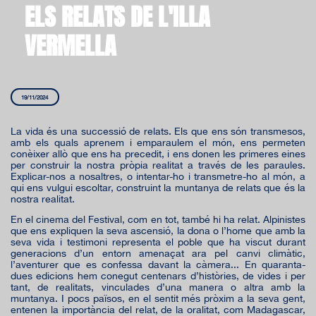
ELS RELATS DE L'ILLA
VERMELLA
19/11/2024
La vida és una successió de relats. Els que ens són transmesos,
amb els quals aprenem i emparaulem el món, ens permeten
conèixer allò que ens ha precedit, i ens donen les primeres eines
per construir la nostra pròpia realitat a través de les paraules.
Explicar-nos a nosaltres, o intentar-ho i transmetre-ho al món, a
qui ens vulgui escoltar, construint la muntanya de relats que és la
nostra realitat.
En el cinema del Festival, com en tot, també hi ha relat. Alpinistes
que ens expliquen la seva ascensió, la dona o l’home que amb la
seva vida i testimoni representa el poble que ha viscut durant
generacions d’un entorn amenaçat ara pel canvi climàtic,
l’aventurer que es confessa davant la càmera... En quaranta-
dues edicions hem conegut centenars d’històries, de vides i per
tant, de realitats, vinculades d’una manera o altra amb la
muntanya. I pocs països, en el sentit més pròxim a la seva gent,
entenen la importància del relat, de la oralitat, com Madagascar,