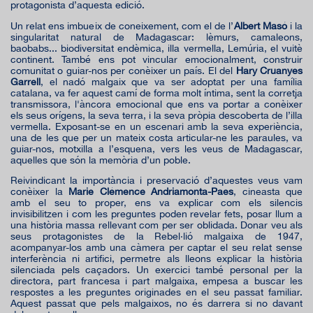
protagonista d’aquesta edició.
Un relat ens imbueix de coneixement, com el de l’
Albert Masó
i la
singularitat natural de Madagascar: lèmurs, camaleons,
baobabs... biodiversitat endèmica, illa vermella, Lemúria, el vuitè
continent. També ens pot vincular emocionalment, construir
comunitat o guiar-nos per conèixer un país. El del
Hary Cruanyes
Garrell
, el nadó malgaix que va ser adoptat per una família
catalana, va fer aquest camí de forma molt íntima, sent la corretja
transmissora, l'àncora emocional que ens va portar a conèixer
els seus orígens, la seva terra, i la seva pròpia descoberta de l’illa
vermella. Exposant-se en un escenari amb la seva experiència,
una de les que per un mateix costa articular-ne les paraules, va
guiar-nos, motxilla a l’esquena, vers les veus de Madagascar,
aquelles que són la memòria d’un poble.
Reivindicant la importància i preservació d’aquestes veus vam
conèixer la
Marie Clémence Andriamonta-Paes
, cineasta que
amb el seu to proper, ens va explicar com els silencis
invisibilitzen i com les preguntes poden revelar fets, posar llum a
una història massa rellevant com per ser oblidada. Donar veu als
seus protagonistes de la Rebel·lió malgaixa de 1947,
acompanyar-los amb una càmera per captar el seu relat sense
interferència ni artifici, permetre als lleons explicar la història
silenciada pels caçadors. Un exercici també personal per la
directora, part francesa i part malgaixa, empesa a buscar les
respostes a les preguntes originades en el seu passat familiar.
Aquest passat que pels malgaixos, no és darrera si no davant