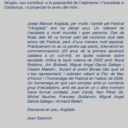
Vergés, van contribuir a la popularitat de l'alpinisme i l'escalada a
Catalunya, i a projectar-la arreu del món.
Josep Manuel Anglada, per molts i també pel Festival
“l’Anglada” ens ha deixat avui. Un referent de
l’escalada a nivell mundial i gran persona. Des de
finals dels 90 va formar part del nombrós club dels
amics del Festival, però d’una manera molt especial.
Pràcticament no es va perdre cap edició, intervenint en
commemoracions (20 anys de la primera ascensió
catalana a un vuit-mil), en taules rodones sobre
escalada -mítica la taula rodona de 2002 amb Royal
Robbins, Jim Bridwell, Miguel Angel García Gallego i
Cesare Maestri-, lliurant el premi Boreal (del qual ell
n’era representant) i sobretot rebent la Flor de Neu
d’Honor i l’homenatge del Festival en l’edició de 2006.
Un homenatge en què vam comptar amb un nombrós
grup d’escaladors, amb els que en un o altre moment
havia format cordada: Joan Cerdà, Xavi Pérez Gil,
Michel Vaucher, Francesc Guillamón, Miguel Angel
García Gallego i Armand Ballart.
Descansa en pau, Anglada.
Joan Salarich