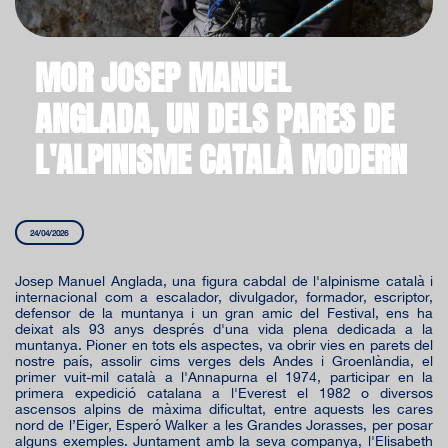
MOR JOSEP MANUEL
ANGLADA, UN DELS PARES DE
L'ALPINISME CATALÀ MODERN
24/04/2026
Josep Manuel Anglada, una figura cabdal de l'alpinisme català i
internacional com a escalador, divulgador, formador, escriptor,
defensor de la muntanya i un gran amic del Festival, ens ha
deixat als 93 anys després d'una vida plena dedicada a la
muntanya. Pioner en tots els aspectes, va obrir vies en parets del
nostre país, assolir cims verges dels Andes i Groenlàndia, el
primer vuit-mil català a l'Annapurna el 1974, participar en la
primera expedició catalana a l'Everest el 1982 o diversos
ascensos alpins de màxima dificultat, entre aquests les cares
nord de l’Eiger, Esperó Walker a les Grandes Jorasses, per posar
alguns exemples. Juntament amb la seva companya, l'Elisabeth