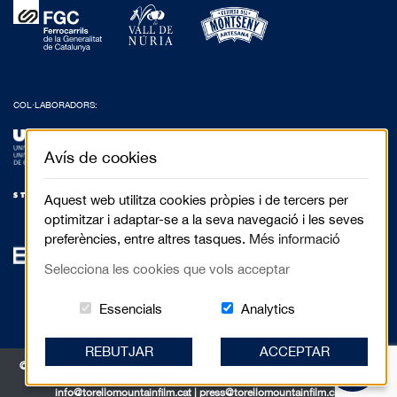
COL·LABORADORS:
Avís de cookies
Aquest web utilitza cookies pròpies i de tercers per
optimitzar i adaptar-se a la seva navegació i les seves
preferències, entre altres tasques.
Més informació
Selecciona les cookies que vols acceptar
Aquestes cookies són essencials per al 
Cookies related to
Essencials
Analytics
REBUTJAR
ACCEPTAR
© 2017 Festival de Cinema de Muntanya de Torelló - Anselm Clavé, 5 3r 2a |
08570 Torelló
info@torellomountainfilm.cat
|
press@torellomountainfilm.cat