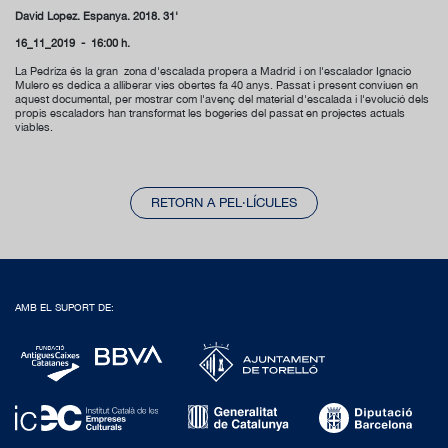
David López. Espanya. 2018. 31'
16_11_2019 - 16:00 h.
La Pedriza és la gran zona d'escalada propera a Madrid i on l'escalador Ignacio
Mulero es dedica a alliberar vies obertes fa 40 anys. Passat i present conviuen en
aquest documental, per mostrar com l'avenç del material d'escalada i l'evolució dels
propis escaladors han transformat les bogeries del passat en projectes actuals
viables.
RETORN A PEL·LÍCULES
AMB EL SUPORT DE: