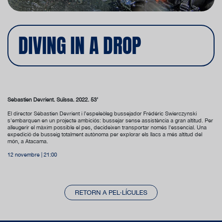
DIVING IN A DROP
Sébastien Devrient. Suïssa. 2022. 53’
El director Sébastien Devrient i l’espeleòleg bussejador Frédéric Swierczynski
s'embarquen en un projecte ambiciós: bussejar sense assistència a gran altitud. Per
alleugerir el màxim possible el pes, decideixen transportar només l'essencial. Una
expedició de busseig totalment autònoma per explorar els llacs a més altitud del
món, a Atacama.
12 novembre | 21:00
RETORN A PEL·LÍCULES