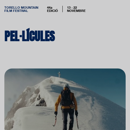
TORELLO MOUNTAIN
44a
13 - 22
FILM FESTIVAL
EDICIÓ
NOVEMBRE
PEL·LÍCULES