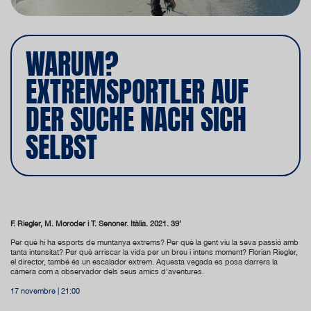
WARUM?
EXTREMSPORTLER AUF
DER SUCHE NACH SICH
SELBST
F. Riegler, M. Moroder i T. Senoner. Itàlia. 2021. 39’
Per què hi ha esports de muntanya extrems? Per què la gent viu la seva passió amb
tanta intensitat? Per què arriscar la vida per un breu i intens moment? Florian Riegler,
el director, també és un escalador extrem. Aquesta vegada es posa darrera la
càmera com a observador dels seus amics d’aventures.
17 novembre | 21:00