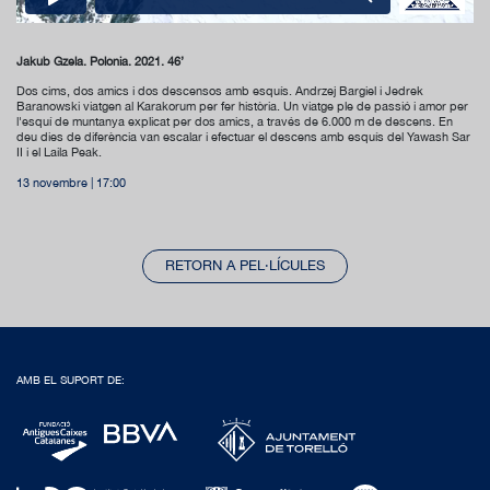
Jakub Gzela. Polònia. 2021. 46’
Dos cims, dos amics i dos descensos amb esquís. Andrzej Bargiel i Jedrek
Baranowski viatgen al Karakorum per fer història. Un viatge ple de passió i amor per
l'esquí de muntanya explicat per dos amics, a través de 6.000 m de descens. En
deu dies de diferència van escalar i efectuar el descens amb esquís del Yawash Sar
II i el Laila Peak.
13 novembre | 17:00
RETORN A PEL·LÍCULES
AMB EL SUPORT DE: