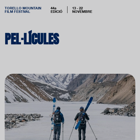
TORELLO MOUNTAIN
44a
13 - 22
FILM FESTIVAL
EDICIÓ
NOVEMBRE
PEL·LÍCULES