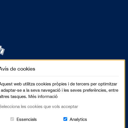
Avís de cookies
Aquest web utilitza cookies pròpies i de tercers per optimitzar
i adaptar-se a la seva navegació i les seves preferències, entre
altres tasques.
Més informació
Selecciona les cookies que vols acceptar
Aquestes cookies són essencials per al lloc web
Cookies related to sit
Essencials
Analytics