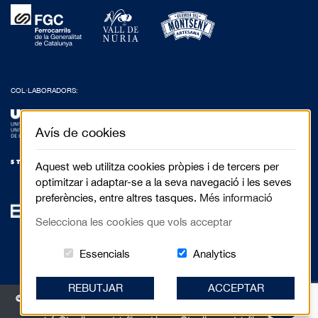
COL·LABORADORS:
Avís de cookies
Aquest web utilitza cookies pròpies i de tercers per
optimitzar i adaptar-se a la seva navegació i les seves
preferències, entre altres tasques.
Més informació
Selecciona les cookies que vols acceptar
Aquestes cookies són essencials per al 
Cookies related to
Essencials
Analytics
REBUTJAR
ACCEPTAR
© 2017 Festival de Cinema de Muntanya de Torelló - Anselm Clavé, 5 3r 2a |
08570 Torelló