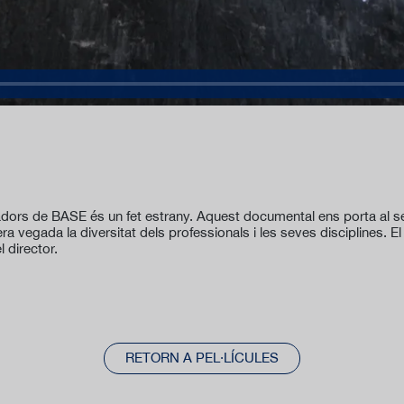
dors de BASE és un fet estrany. Aquest documental ens porta al seu
a vegada la diversitat dels professionals i les seves disciplines. 
l director.
RETORN A PEL·LÍCULES