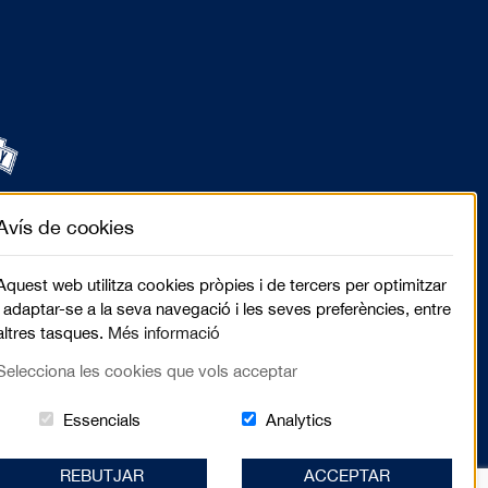
Avís de cookies
Aquest web utilitza cookies pròpies i de tercers per optimitzar
i adaptar-se a la seva navegació i les seves preferències, entre
altres tasques.
Més informació
Selecciona les cookies que vols acceptar
Aquestes cookies són essencials per al lloc web
Cookies related to sit
Essencials
Analytics
REBUTJAR
ACCEPTAR