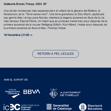
Guillaume Broust. França. 2024. 32’
Una de les muntanyes més espectaculars al voltant de la glacera del Baltoro, al
Karakorum, és la "Torre sense nom”. Una torre grandiosa on Edu Marín, ajudat pel
seu germà Alex i el seu pare Novato, intentarà la segona ascensió en lliure de la via
més famosa: Eternal Flame. Un intent que es produeix trenta-tres anys després de la
primera ascensió de la via per Wolfgang Güllich i Kurt Albert, i tretze anys després de
la primera ascensió en lliure d'Alex i Thomas Huber.
18 Novembre | 21:00 ->
RETORN A PEL·LÍCULES
AMB EL SUPORT DE: