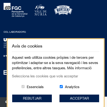
COL·LABORADORS:
Avís de cookies
Aquest web utilitza cookies pròpies i de tercers per
optimitzar i adaptar-se a la seva navegació i les seves
preferències, entre altres tasques.
Més informació
Selecciona les cookies que vols acceptar
Aquestes cookies són essencials per al 
Cookies related to
Essencials
Analytics
REBUTJAR
ACCEPTAR
© 2017 Festival de Cinema de Muntanya de Torelló - Anselm Clavé, 5 3r 2a |
08570 Torelló