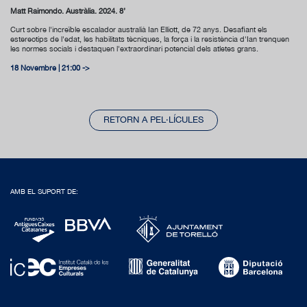
Matt Raimondo. Austràlia. 2024. 8’
Curt sobre l'increïble escalador australià Ian Elliott, de 72 anys. Desafiant els
estereotips de l'edat, les habilitats tècniques, la força i la resistència d'Ian trenquen
les normes socials i destaquen l'extraordinari potencial dels atletes grans.
18 Novembre | 21:00 ->
RETORN A PEL·LÍCULES
AMB EL SUPORT DE: