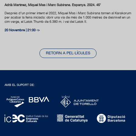
Adrià Martínez, Miquel Mas i Marc Subirana. Espanya. 2024. 45’
Després d’un primer intent el 2022, Miquel Mas i Marc Subirana tornen al Karakorum
per acabar la feina iniciada: obrir una via de més de 1.000 metres de desnivell en un
cim verge, el Latok Thumb de 6.380 m. i veí del Latok II.
20 Novembre | 21:00 ->
RETORN A PEL·LÍCULES
AMB EL SUPORT DE: