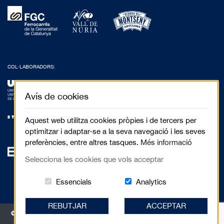
COL·LABORADORS:
Avís de cookies
Aquest web utilitza cookies pròpies i de tercers per
optimitzar i adaptar-se a la seva navegació i les seves
preferències, entre altres tasques.
Més informació
Selecciona les cookies que vols acceptar
Aquestes cookies són essencials per al 
Cookies related to
Essencials
Analytics
REBUTJAR
ACCEPTAR
© 2017 Festival de Cinema de Muntanya de Torelló - Anselm Clavé, 5 3r 2a |
08570 Torelló