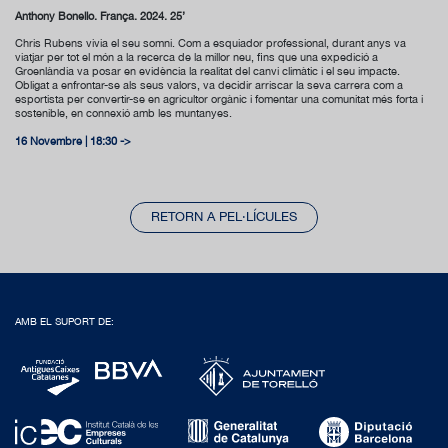
Anthony Bonello. França. 2024. 25’
Chris Rubens vivia el seu somni. Com a esquiador professional, durant anys va
viatjar per tot el món a la recerca de la millor neu, fins que una expedició a
Groenlàndia va posar en evidència la realitat del canvi climàtic i el seu impacte.
Obligat a enfrontar-se als seus valors, va decidir arriscar la seva carrera com a
esportista per convertir-se en agricultor orgànic i fomentar una comunitat més forta i
sostenible, en connexió amb les muntanyes.
16 Novembre | 18:30 ->
RETORN A PEL·LÍCULES
AMB EL SUPORT DE: