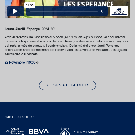
Jaume Altadill. Espanya. 2024. 60’
Amb el rerefons de l’ascensió al Monch (4.099 m) als Alps suïssos, el documental
repassa la trajectòria alpinística de Jordi Pons, un dels més destacats muntanyencs
del país, a més de cineasta i conferenciant. De la mà del propi Jordi Pons ens
endinsarem en el coneixement de la seva vida i les aventures viscudes a les grans
serralades del planeta.
22 Novembre | 19:00
->
RETORN A PEL·LÍCULES
AMB EL SUPORT DE: