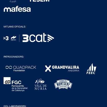
MITJANS OFICIALS:
PATROCINADORS:
COL·LABORADORS: