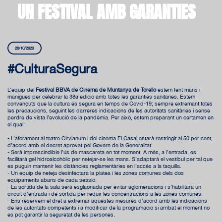
UN FESTIVAL AMB GARANTIES
26/10/2020
#CulturaSegura
L’equip del
Festival BBVA de Cinema de Muntanya de Torelló
estem fent mans i
mànigues per celebrar la 38a edició amb totes les garanties sanitàries. Estem
convençuts que la cultura és segura en temps de Covid-19; sempre extremant totes
les precaucions, seguint les darreres indicacions de les autoritats sanitàries i sense
perdre de vista l’evolució de la pandèmia. Per això, estem preparant un certamen en
el qual:
- L’aforament al teatre Cirvianum i del cinema El Casal estarà restringit al 50 per cent,
d’acord amb el decret aprovat pel Govern de la Generalitat.
- Serà imprescindible l’ús de mascareta en tot moment. A més, a l’entrada, es
facilitarà gel hidroalcohòlic per netejar-se les mans. S’adaptarà el vestíbul per tal que
es puguin mantenir les distàncies reglamentàries en l’accés a la taquilla.
- Un equip de neteja desinfectarà la platea i les zones comunes dels dos
equipaments abans de cada sessió.
- La sortida de la sala serà esglaonada per evitar aglomeracions i s’habilitarà un
circuit d’entrada i de sortida per reduir les concentracions a les zones comunes.
- Ens reservem el dret a extremar aquestes mesures d’acord amb les indicacions
de les autoritats competents i a modificar de la programació si arribat el moment no
es pot garantir la seguretat de les persones.