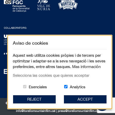
COLLABORATORS:
Aviso de cookies
Aquest web utilitza cookies pròpies i de tercers per
optimitzar i adaptar-se a la seva navegació i les seves
preferències, entre altres tasques.
Mas información
Selecciona las cookies que quieres acceptar
Estas cookies són essenciales para el 
Cookies related to
Esenciales
Analytics
REJECT
ACCEPT
© 2017 Festival de Cinema de Muntanya de Torelló - Anselm Clavé, 5 3r 2a |
08570 Torelló
info@torellomountainfilm.cat
|
press@torellomountainfilm.cat