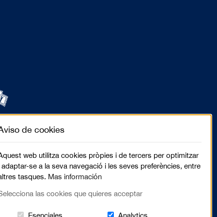
Aviso de cookies
Aquest web utilitza cookies pròpies i de tercers per optimitzar
i adaptar-se a la seva navegació i les seves preferències, entre
altres tasques.
Mas información
Selecciona las cookies que quieres acceptar
Estas cookies són essenciales para el lugar we
Cookies related to sit
Esenciales
Analytics