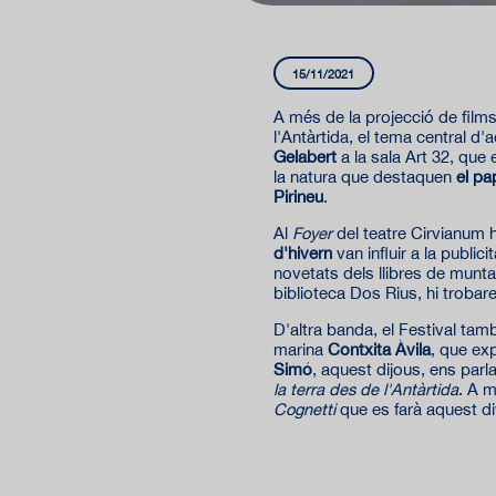
15/11/2021
A més de la projecció de films
l'Antàrtida, el tema central d
Gelabert
a la sala Art 32, que 
la natura que destaquen
el pa
Pirineu
.
Al
Foyer
del teatre Cirvianum 
d'hivern
van influir a la publicita
novetats dels llibres de munta
biblioteca Dos Rius, hi troba
D'altra banda, el Festival tam
marina
Contxita Àvila
, que exp
Simó
, aquest dijous, ens parl
la terra des de l'Antàrtida
. A m
Cognetti
que es farà aquest d