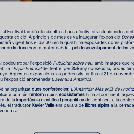
, el Festival també ofereix altres tipus d'activitats relacionades a
'aquesta edició. A principis de mes es va inaugurar l'exposició
Dones 
estarà vigent fins el dia 30 i en la qual hi ha exposades obres pictòr
per de la dona
com a motor cabdalt
pel desenvolupament de les z
hi podeu trobar l'exposició
Publicitat sobre neu
, amb imatges que re
t, i a l'
Espai Editorial
del teatre, per
25è
any consecutiu, podeu fer u
nya. Aquestes exposicions les podreu visitar fins el 21 de novembre,
reu l'exposició anomenada
L'aventura Antàrtica
.
bé ha organitzat
dues conferències
:
L'Antàrtida: Més enllà de l'horit
licarà com és l'
entorn
i quins
ecosistemes
hi ha al continent, aques
arà de la
importància científica i geopolítica
del continent a la confer
és, el traductor
Xavier Valls
ens parlarà de
llibres alpins
a la xerrad
ivendres.