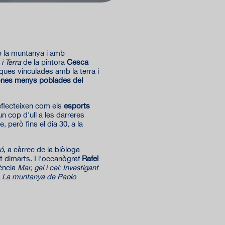
mb la muntanya i amb
i Terra
de la pintora
Cesca
iques vinculades amb la terra i
ones menys poblades del
flecteixen com els
esports
n cop d'ull a les darreres
 però fins el dia 30, a la
zó
, a càrrec de la biòloga
t dimarts. I l'oceanògraf
Rafel
ència
Mar, gel i cel: Investigant
a
La muntanya de Paolo