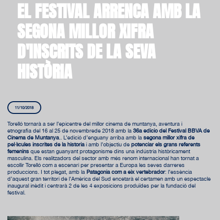
EL FESTIVAL ARRENCA AMB LA
SEGONA MILLOR XIFRA
D'INSCRITS DE LA SEVA
HISTÒRIA
11/10/2018
Torelló tornarà a ser l’epicentre del millor cinema de muntanya, aventura i
etnografia del 16 al 25 de novembrede 2018 amb la
36a edició del Festival BBVA de
Cinema de Muntanya
.. L’edició d’enguany arriba amb la
segona millor xifra de
pel·lícules inscrites de la història
i amb l’objectiu de
potenciar els grans referents
femenins
que estan guanyant protagonisme dins una indústria històricament
masculina. Els realitzadors del sector amb més renom internacional han tornat a
escollir Torelló com a escenari per presentar a Europa les seves darreres
produccions. I tot plegat, amb la
Patagònia com a eix vertebrador
: l’essència
d’aquest gran territori de l’Amèrica del Sud encetarà el certamen amb un espectacle
inaugural inèdit i centrarà 2 de les 4 exposicions produïdes per la fundació del
festival.