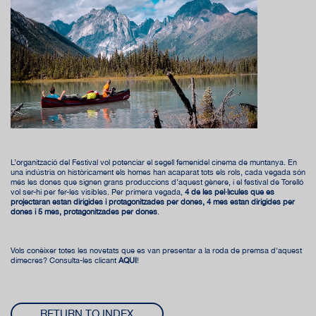
L’organització del Festival vol potenciar el segell femenídel cinema de muntanya. En
una indústria on històricament els homes han acaparat tots els rols, cada vegada són
més les dones que signen grans produccions d’aquest gènere, i el festival de Torelló
vol ser-hi per fer-les visibles. Per primera vegada,
4 de les pel·lícules que es
projectaran estan dirigides i protagonitzades per dones
, 4 més estan dirigides per
dones i 5 més, protagonitzades per dones
.
Vols conèixer totes les novetats que es van presentar a la roda de premsa d'aquest
dimecres? Consulta-les clicant
AQUÍ
!
RETURN TO INDEX