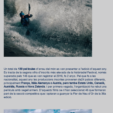
Un total de
139 pel·lícules
d’arreu del món es van presentar a l’edició d’aquest any.
Es tracta de la segona xifra d’inscrits més elevada de la històriadel Festival, només
superada pels 146 que es van registrar el 2016, fa 2 anys. Pel que fa a les
nacionalitat, aquest any les produccions inscrites provenen de24 països diferents,
principalment
França, Itàlia Alemanya o Àustria, però també Estats Units, Canadà,
Austràlia, Rússia o Nova Zelanda
. I per primera vegada, l’organització ha rebut una
pel·lícula amb segell armeni. D'aquests films se n’han seleccionat 46 que formaran
part de la secció competitiva que i optaran a guanyar la Flor de Neu d’Or de la 36a
edició.