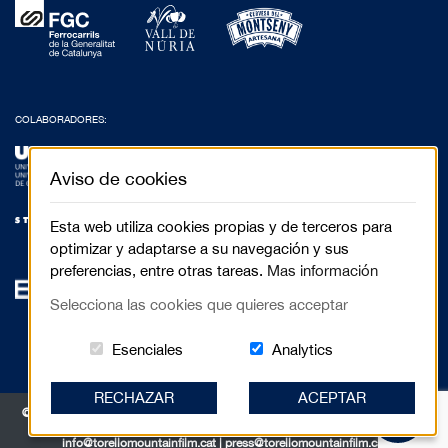
COLABORADORES:
Aviso de cookies
Esta web utiliza cookies propias y de terceros para
optimizar y adaptarse a su navegación y sus
preferencias, entre otras tareas.
Mas información
Selecciona las cookies que quieres acceptar
Estas cookies són essenciales para el 
Cookies related to
Esenciales
Analytics
RECHAZAR
ACEPTAR
© 2017 Festival de Cinema de Muntanya de Torelló - Anselm Clavé, 5 3r 2a |
08570 Torelló
info@torellomountainfilm.cat
|
press@torellomountainfilm.cat