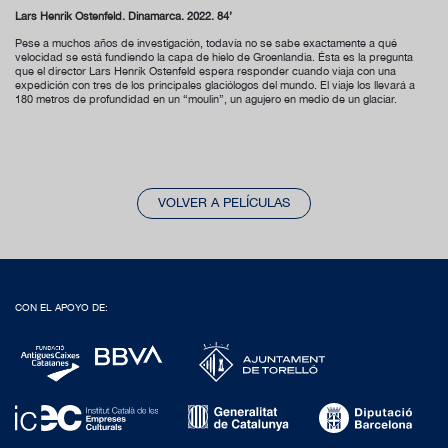
Lars Henrik Ostenfeld. Dinamarca. 2022. 84’
Pese a muchos años de investigación, todavía no se sabe exactamente a qué
velocidad se está fundiendo la capa de hielo de Groenlandia. Ésta es la pregunta
que el director Lars Henrik Ostenfeld espera responder cuando viaja con una
expedición con tres de los principales glaciólogos del mundo. El viaje los llevará a
180 metros de profundidad en un “moulin”, un agujero en medio de un glaciar.
VOLVER A PELÍCULAS
CON EL APOYO DE: