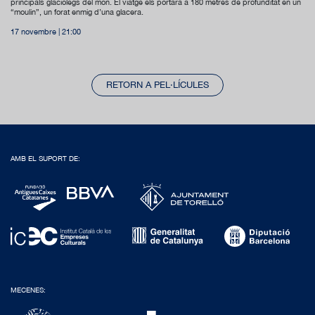
principals glaciòlegs del món. El viatge els portarà a 180 metres de profunditat en un
“moulin”, un forat enmig d’una glacera.
17 novembre | 21:00
RETORN A PEL·LÍCULES
AMB EL SUPORT DE:
MECENES: