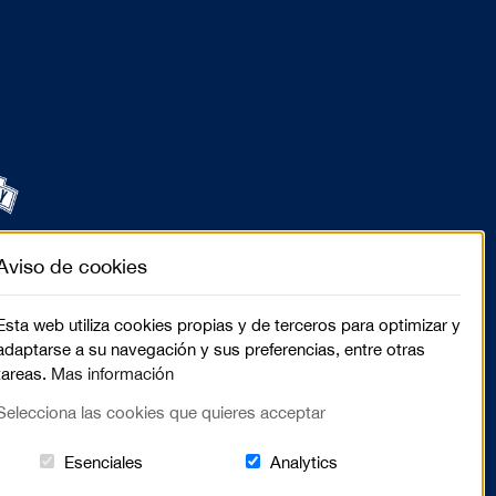
Aviso de cookies
Esta web utiliza cookies propias y de terceros para optimizar y
adaptarse a su navegación y sus preferencias, entre otras
tareas.
Mas información
Selecciona las cookies que quieres acceptar
Estas cookies són essenciales para el lugar we
Cookies related to sit
Esenciales
Analytics