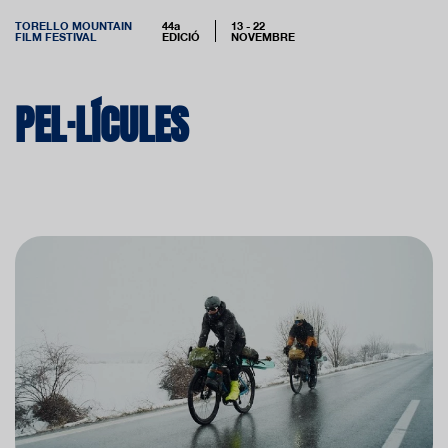
TORELLO MOUNTAIN
44a
13 - 22
FILM FESTIVAL
EDICIÓ
NOVEMBRE
PEL·LÍCULES