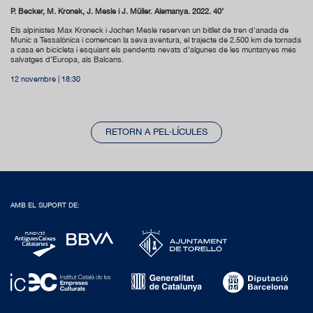
P. Becker, M. Kronek, J. Mesle i J. Müller. Alemanya. 2022. 40’
Els alpinistes Max Kroneck i Jochen Mesle reserven un bitllet de tren d'anada de
Munic a Tessalònica i comencen la seva aventura, el trajecte de 2.500 km de tornada
a casa en bicicleta i esquiant els pendents nevats d’algunes de les muntanyes més
salvatges d’Europa, als Balcans.
12 novembre | 18:30
RETORN A PEL·LÍCULES
AMB EL SUPORT DE: