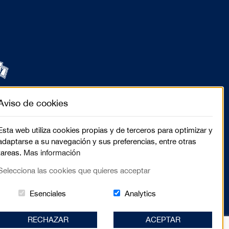
Aviso de cookies
Esta web utiliza cookies propias y de terceros para optimizar y
adaptarse a su navegación y sus preferencias, entre otras
tareas.
Mas información
Selecciona las cookies que quieres acceptar
Estas cookies són essenciales para el lugar we
Cookies related to sit
Esenciales
Analytics
RECHAZAR
ACEPTAR