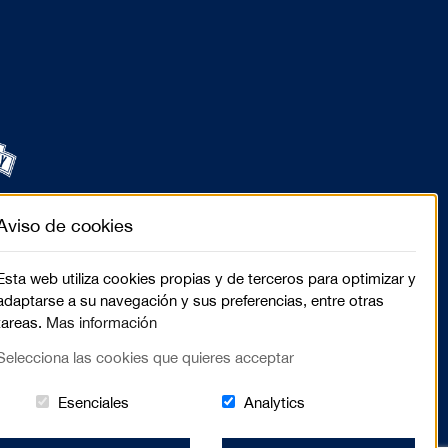
Aviso de cookies
Esta web utiliza cookies propias y de terceros para optimizar y
adaptarse a su navegación y sus preferencias, entre otras
tareas.
Mas información
Selecciona las cookies que quieres acceptar
Estas cookies són essenciales para el lugar we
Cookies related to sit
Esenciales
Analytics