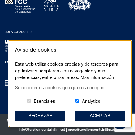
COLABORADORES:
Aviso de cookies
Esta web utiliza cookies propias y de terceros para
optimizar y adaptarse a su navegación y sus
preferencias, entre otras tareas.
Mas información
Selecciona las cookies que quieres acceptar
Estas cookies són essenciales para el 
Cookies related to
Esenciales
Analytics
RECHAZAR
ACEPTAR
© 2017 Festival de Cinema de Muntanya de Torelló - Anselm Clavé, 5 3r 2a |
08570 Torelló
info@torellomountainfilm.cat
|
press@torellomountainfilm.cat