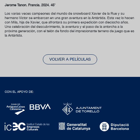
Jérôme Tanon. Francia. 2024. 45’
Los varias veces campeones del mundo de snowboard Xavier de la Rue y su
hermano Victor se embarcan en una gran aventura en la Antártida. Esta vez lo hacen
con Mila, hija de Xavier, que afrontará su primera expedición con dieciocho años.
Una celebración del descubrimiento, la aventura y el paso de la antorcha a la
próxima generación, con el telón de fondo del impresionante terreno de juego que es
la Antártida.
VOLVER A PELÍCULAS
CON EL APOYO DE: