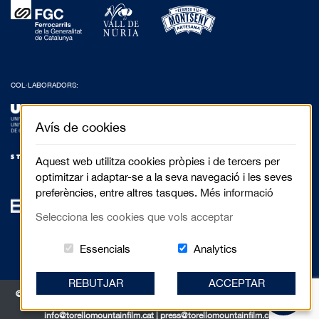
COL·LABORADORS:
Avís de cookies
Aquest web utilitza cookies pròpies i de tercers per
optimitzar i adaptar-se a la seva navegació i les seves
preferències, entre altres tasques.
Més informació
Selecciona les cookies que vols acceptar
Aquestes cookies són essencials per al 
Cookies related to
Essencials
Analytics
REBUTJAR
ACCEPTAR
© 2017 Festival de Cinema de Muntanya de Torelló - Anselm Clavé, 5 3r 2a |
08570 Torelló
info@torellomountainfilm.cat
|
press@torellomountainfilm.cat