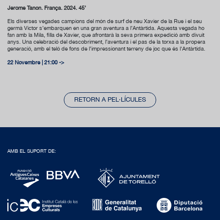
Jérôme Tanon. França. 2024. 45’
Els diverses vegades campions del món de surf de neu Xavier de la Rue i el seu
germà Victor s’embarquen en una gran aventura a l’Antàrtida. Aquesta vegada ho
fan amb la Mila, filla de Xavier, que afrontarà la seva primera expedició amb divuit
anys. Una celebració del descobriment, l’aventura i el pas de la torxa a la propera
generació, amb el teló de fons de l’impressionant terreny de joc que és l'Antàrtida.
22 Novembre | 21:00 ->
RETORN A PEL·LÍCULES
AMB EL SUPORT DE: