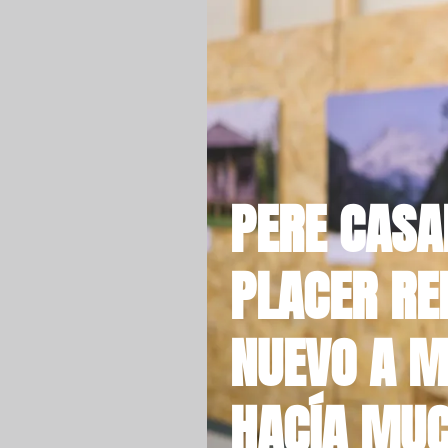
PERE CASA
PLACER RE
NUEVO A M
HACÍA MUC