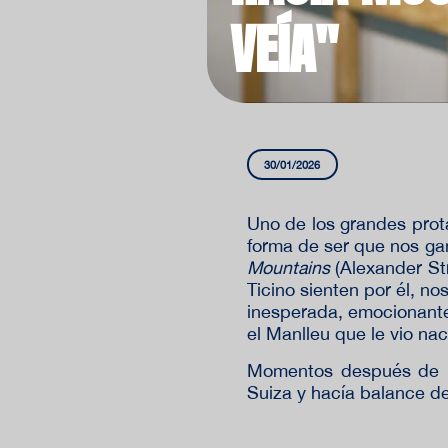
VEÍA"
30/01/2026
Uno de los grandes prota
forma de ser que nos ga
Mountains
(Alexander Str
Ticino sienten por él, no
inesperada, emocionante 
el Manlleu que le vio na
Momentos después de p
Suiza y hacía balance de