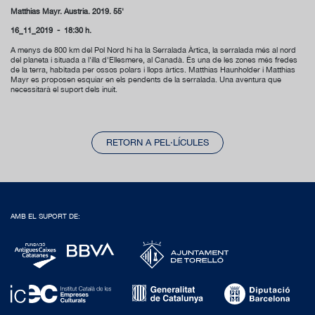
Matthias Mayr. Àustria. 2019. 55'
16_11_2019 - 18:30 h.
A menys de 800 km del Pol Nord hi ha la Serralada Àrtica, la serralada més al nord
del planeta i situada a l'illa d'Ellesmere, al Canadà. És una de les zones més fredes
de la terra, habitada per ossos polars i llops àrtics. Matthias Haunholder i Matthias
Mayr es proposen esquiar en els pendents de la serralada. Una aventura que
necessitarà el suport dels inuit.
RETORN A PEL·LÍCULES
AMB EL SUPORT DE: