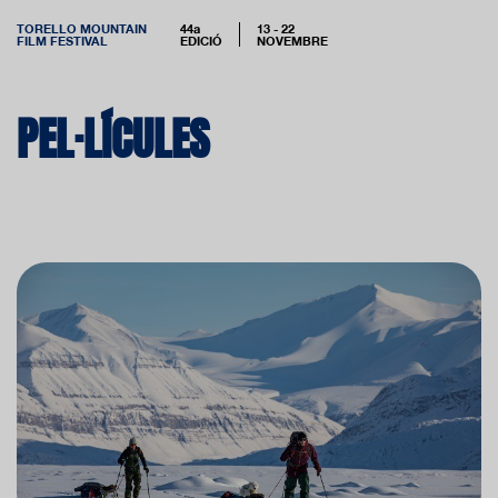
TORELLO MOUNTAIN
44a
13 - 22
FILM FESTIVAL
EDICIÓ
NOVEMBRE
PEL·LÍCULES