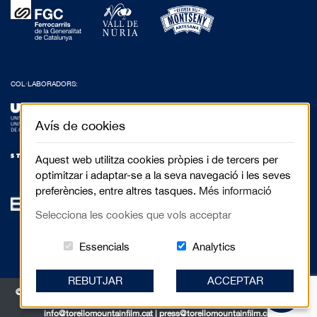
COL·LABORADORS:
Avís de cookies
Aquest web utilitza cookies pròpies i de tercers per
optimitzar i adaptar-se a la seva navegació i les seves
preferències, entre altres tasques.
Més informació
Selecciona les cookies que vols acceptar
Aquestes cookies són essencials per al 
Cookies related to
Essencials
Analytics
REBUTJAR
ACCEPTAR
© 2017 Festival de Cinema de Muntanya de Torelló - Anselm Clavé, 5 3r 2a |
08570 Torelló
info@torellomountainfilm.cat
|
press@torellomountainfilm.cat