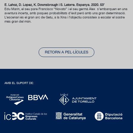
E. Lahoz, D. López, K. Downsbrough i S. Latorre. Espanya. 2020. 53’
Edu Marín, el seu pare Francisco “Novato” i el seu germà Àlex s’embarquen en una
aventura incerta, amb poques probabilitats d’èxit però amb una gran determinació.
L’escenari és el gran arc de Getu, a la Xina i l’objectiu consisteix a escalar el sostre
més gran del món.
RETORN A PEL·LÍCULES
AMB EL SUPORT DE: