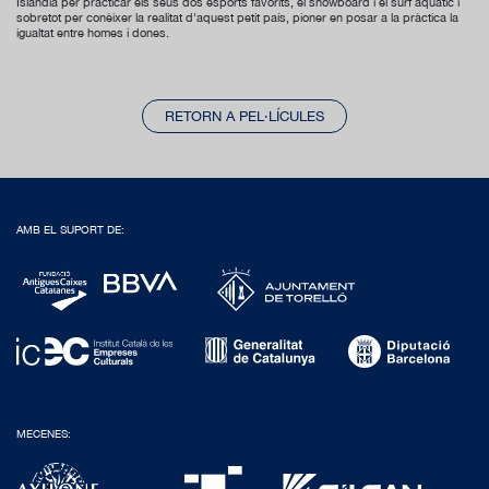
Islàndia per practicar els seus dos esports favorits, el snowboard i el surf aquàtic i
sobretot per conèixer la realitat d'aquest petit país, pioner en posar a la pràctica la
igualtat entre homes i dones.
RETORN A PEL·LÍCULES
AMB EL SUPORT DE:
MECENES: